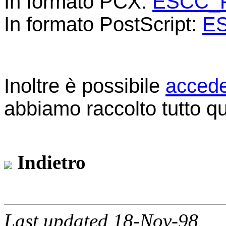
In formato PCX:
ESCC_P
In formato PostScript:
E
Inoltre è possibile
accede
abbiamo raccolto tutto q
Indietro
Last updated 18-Nov-98