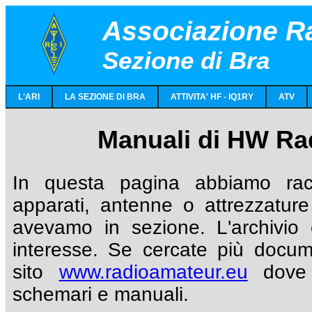
Associazione Ra
Sezione di Bra
L'ARI
LA SEZIONE DI BRA
ATTIVITA' HF - IQ1RY
ATV
Manuali di HW Ra
In questa pagina abbiamo racc
apparati, antenne o attrezzatur
avevamo in sezione. L'archivio 
interesse. Se cercate più docume
sito
www.radioamateur.eu
dove p
schemari e manuali.