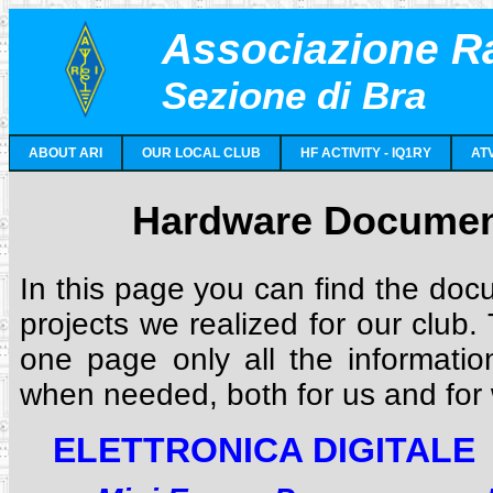
Associazione Ra
Sezione di Bra
ABOUT ARI
OUR LOCAL CLUB
HF ACTIVITY - IQ1RY
AT
Hardware Document
In this page you can find the doc
projects we realized for our club. 
one page only all the information
when needed, both for us and for
ELETTRONICA DIGITALE