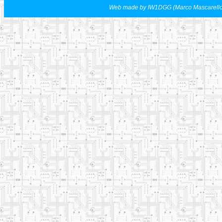
Web made by IW1DGG (Marco Mascarell