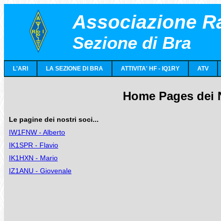
Associazione Ra
Sezione di Bra
L'ARI
LA SEZIONE DI BRA
ATTIVITA' HF - IQ1RY
ATV
Home Pages dei N
Le pagine dei nostri soci...
IW1FNW - Alberto
IK1SPR - Flavio
IK1HXN - Mario
IZ1ANU - Giovenale