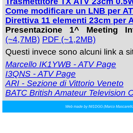
Trasmettitore TX ATV 23cm 0.5
Come modificare un LNB per A
Direttiva 11 elementi 23cm per 
Presentazione 1^ Meeting In
(~4,7MB)
PDF (~1,2MB)
Questi invece sono alcuni link a si
Marcello IK1YWB - ATV Page
I3QNS - ATV Page
ARI - Sezione di Vittorio Veneto
BATC British Amateur Television 
Web made by IW1DGG (Marco Mascarell