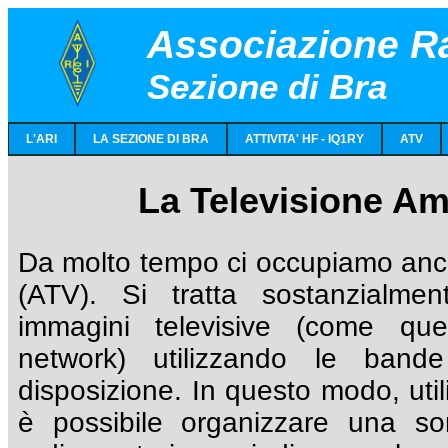
Associazione Ra
Sezione di Bra
L'ARI
LA SEZIONE DI BRA
ATTIVITA' HF - IQ1RY
ATV
La Televisione Am
Da molto tempo ci occupiamo anch
(ATV). Si tratta sostanzialmen
immagini televisive (come que
network) utilizzando le band
disposizione. In questo modo, uti
è possibile organizzare una so