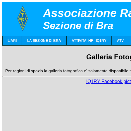
Associazione Ra
Sezione di Bra
L'ARI
LA SEZIONE DI BRA
ATTIVITA' HF - IQ1RY
ATV
Galleria Foto
Per ragioni di spazio la galleria fotografica e' solamente disponibile
IQ1RY Facebook pictu