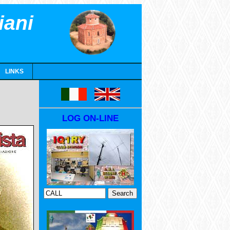
iani
LINKS
LOG ON-LINE