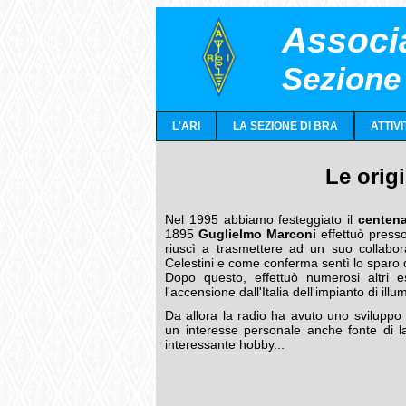
Associa
Sezione
L'ARI
LA SEZIONE DI BRA
ATTIVI
Le origi
Nel 1995 abbiamo festeggiato il
centena
1895
Guglielmo Marconi
effettuò press
riuscì a trasmettere ad un suo collabora
Celestini e come conferma sentì lo sparo d
Dopo questo, effettuò numerosi altri e
l'accensione dall'Italia dell'impianto di ill
Da allora la radio ha avuto uno sviluppo 
un interesse personale anche fonte di la
interessante hobby...