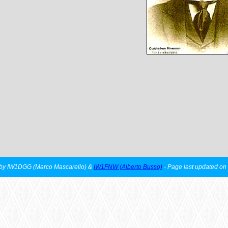
y IW1DGG (Marco Mascarello) &
IW1FNW (Alberto Busso)
- Page last updated o