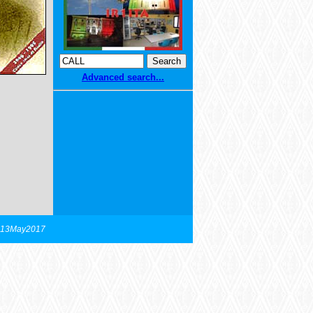
Advanced search...
n 13May2017